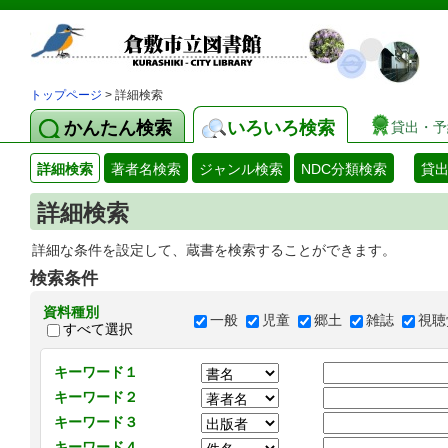
トップページ
> 詳細検索
かんたん検索
いろいろ検索
貸出・予
詳細検索
著者名検索
ジャンル検索
NDC分類検索
貸
詳細検索
詳細な条件を設定して、蔵書を検索することができます。
検索条件
資料種別
一般
児童
郷土
雑誌
視聴
すべて選択
キーワード１
キーワード２
キーワード３
キーワード４