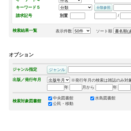
キーワード５
/
請求記号
別置
検索結果一覧
表示件数
ソート順
オプション
ジャンル指定
出版／発行年月
※発行年月の検索は雑誌のみ対
年
月から
年
中央図書館
水島図書館
検索対象図書館
公民・移動