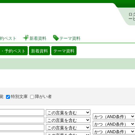
図書館 蔵書検索・予約システム
ロ
ー
約ベスト
新着資料
テーマ資料
出・予約ベスト
新着資料
テーマ資料
覚
特別文庫
障がい者