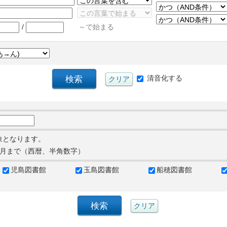
/
～で始まる
清音化する
象となります。
月まで（西暦、半角数字）
児島図書館
玉島図書館
船穂図書館