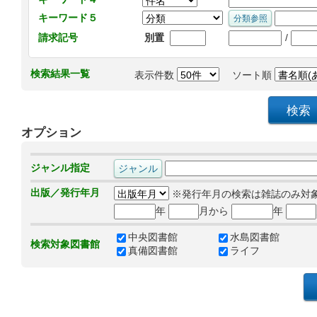
キーワード５
/
請求記号
別置
検索結果一覧
表示件数
ソート順
オプション
ジャンル指定
出版／発行年月
※発行年月の検索は雑誌のみ対
年
月から
年
中央図書館
水島図書館
検索対象図書館
真備図書館
ライフ