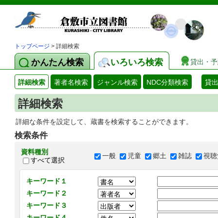
トップページ
> 詳細検索
かんたん検索
いろいろ検索
貸出・予
詳細検索
著者名検索
ジャンル検索
NDC分類検索
貸
詳細検索
詳細な条件を設定して、蔵書を検索することができます。
検索条件
資料種別
一般
児童
郷土
雑誌
視聴
すべて選択
キーワード１
キーワード２
キーワード３
キーワード４