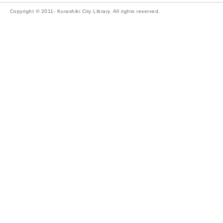
Copyright © 2011- Kurashiki City Library. All rights reserved.