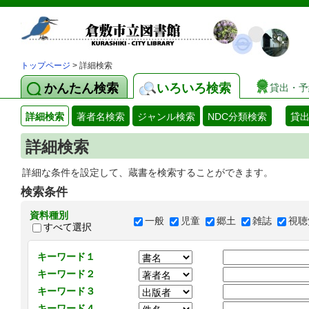
トップページ
> 詳細検索
かんたん検索
いろいろ検索
貸出・予
詳細検索
著者名検索
ジャンル検索
NDC分類検索
貸
詳細検索
詳細な条件を設定して、蔵書を検索することができます。
検索条件
資料種別
一般
児童
郷土
雑誌
視聴
すべて選択
キーワード１
キーワード２
キーワード３
キーワード４