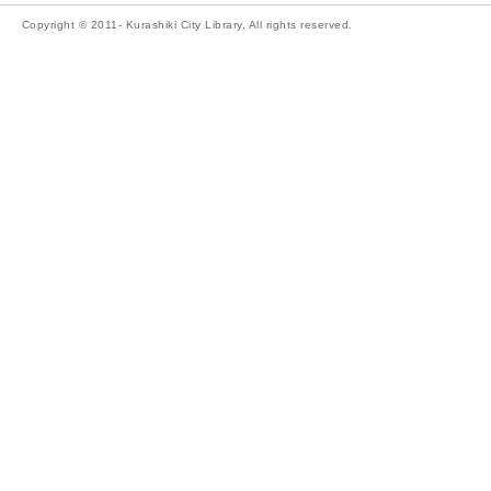
Copyright © 2011- Kurashiki City Library. All rights reserved.