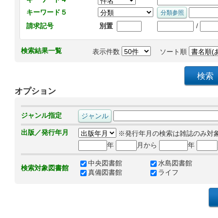
キーワード５
/
請求記号
別置
検索結果一覧
表示件数
ソート順
オプション
ジャンル指定
出版／発行年月
※発行年月の検索は雑誌のみ対
年
月から
年
中央図書館
水島図書館
検索対象図書館
真備図書館
ライフ