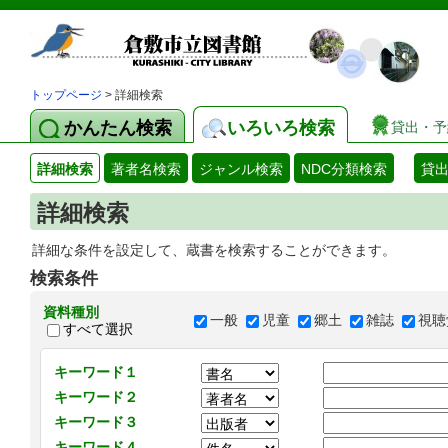
トップページ
> 詳細検索
かんたん検索
いろいろ検索
貸出・予
詳細検索
著者名検索
ジャンル検索
NDC分類検索
貸
詳細検索
詳細な条件を設定して、蔵書を検索することができます。
検索条件
資料種別
一般
児童
郷土
雑誌
視聴
すべて選択
キーワード１
キーワード２
キーワード３
キーワード４