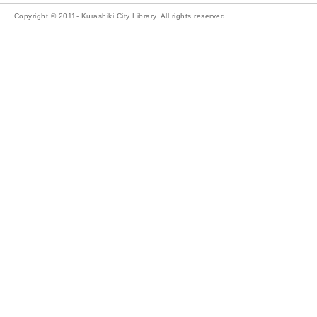
Copyright © 2011- Kurashiki City Library. All rights reserved.