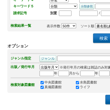
キーワード５
/
請求記号
別置
検索結果一覧
表示件数
ソート順
オプション
ジャンル指定
出版／発行年月
※発行年月の検索は雑誌のみ対
年
月から
年
中央図書館
水島図書館
検索対象図書館
真備図書館
ライフ