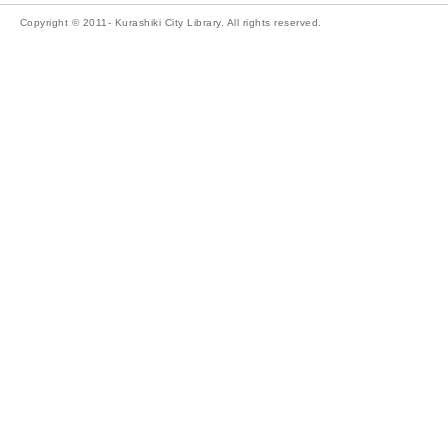
Copyright © 2011- Kurashiki City Library. All rights reserved.