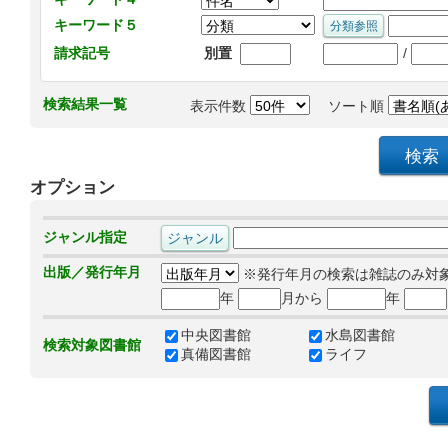
キーワード５
/
請求記号
別置
検索結果一覧
表示件数
ソート順
オプション
ジャンル指定
出版／発行年月
※発行年月の検索は雑誌のみ対
年
月から
年
中央図書館
水島図書館
検索対象図書館
真備図書館
ライフ