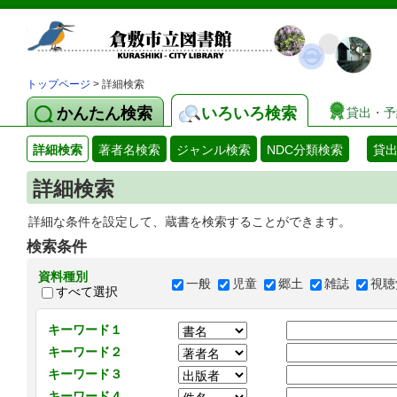
トップページ
> 詳細検索
かんたん検索
いろいろ検索
貸出・予
詳細検索
著者名検索
ジャンル検索
NDC分類検索
貸
詳細検索
詳細な条件を設定して、蔵書を検索することができます。
検索条件
資料種別
一般
児童
郷土
雑誌
視聴
すべて選択
キーワード１
キーワード２
キーワード３
キーワード４