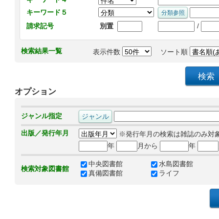
キーワード５
/
請求記号
別置
検索結果一覧
表示件数
ソート順
オプション
ジャンル指定
出版／発行年月
※発行年月の検索は雑誌のみ対
年
月から
年
中央図書館
水島図書館
検索対象図書館
真備図書館
ライフ