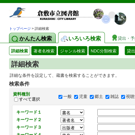
トップページ
> 詳細検索
かんたん検索
いろいろ検索
貸出・予
詳細検索
著者名検索
ジャンル検索
NDC分類検索
貸
詳細検索
詳細な条件を設定して、蔵書を検索することができます。
検索条件
資料種別
一般
児童
郷土
雑誌
視聴
すべて選択
キーワード１
キーワード２
キーワード３
キーワード４