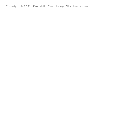
Copyright © 2011- Kurashiki City Library. All rights reserved.