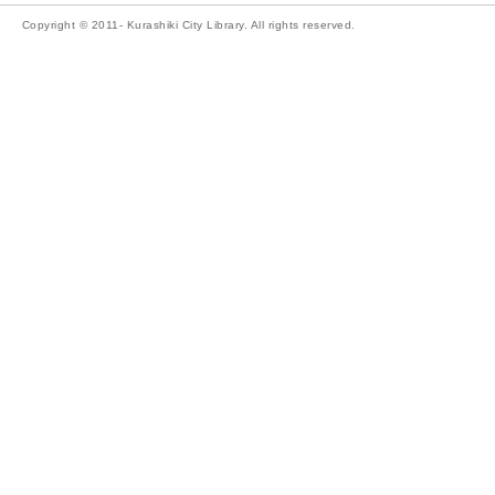
Copyright © 2011- Kurashiki City Library. All rights reserved.