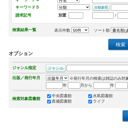
キーワード５
/
請求記号
別置
検索結果一覧
表示件数
ソート順
オプション
ジャンル指定
出版／発行年月
※発行年月の検索は雑誌のみ対
年
月から
年
中央図書館
水島図書館
検索対象図書館
真備図書館
ライフ