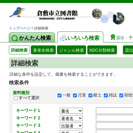
トップページ
> 詳細検索
かんたん検索
いろいろ検索
貸出・予
詳細検索
著者名検索
ジャンル検索
NDC分類検索
貸
詳細検索
詳細な条件を設定して、蔵書を検索することができます。
検索条件
資料種別
一般
児童
郷土
雑誌
視聴
すべて選択
キーワード１
キーワード２
キーワード３
キーワード４