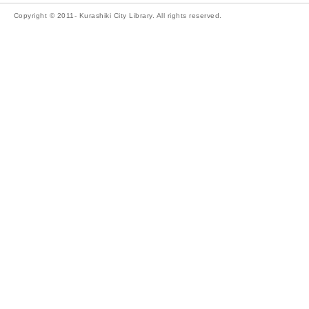
Copyright © 2011- Kurashiki City Library. All rights reserved.