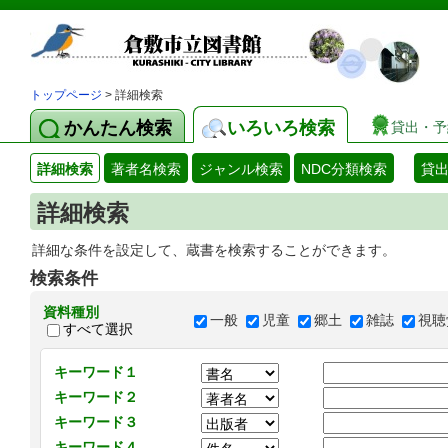
トップページ
> 詳細検索
かんたん検索
いろいろ検索
貸出・予
詳細検索
著者名検索
ジャンル検索
NDC分類検索
貸
詳細検索
詳細な条件を設定して、蔵書を検索することができます。
検索条件
資料種別
一般
児童
郷土
雑誌
視聴
すべて選択
キーワード１
キーワード２
キーワード３
キーワード４