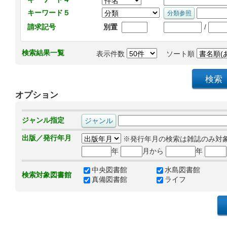
キーワード５
/
請求記号
別置
検索結果一覧
表示件数
ソート順
オプション
ジャンル指定
出版／発行年月
※発行年月の検索は雑誌のみ対
年
月から
年
中央図書館
水島図書館
検索対象図書館
真備図書館
ライフ