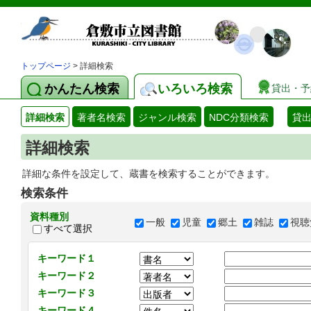
トップページ
> 詳細検索
かんたん検索
いろいろ検索
貸出・予
詳細検索
著者名検索
ジャンル検索
NDC分類検索
貸
詳細検索
詳細な条件を設定して、蔵書を検索することができます。
検索条件
資料種別
一般
児童
郷土
雑誌
視聴
すべて選択
キーワード１
キーワード２
キーワード３
キーワード４