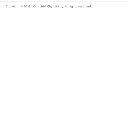
Copyright © 2011- Kurashiki City Library. All rights reserved.