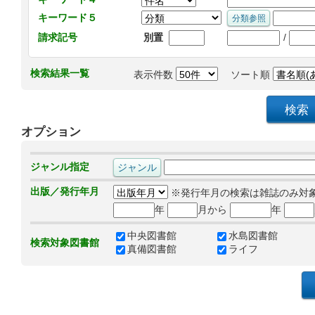
キーワード５
/
請求記号
別置
検索結果一覧
表示件数
ソート順
オプション
ジャンル指定
出版／発行年月
※発行年月の検索は雑誌のみ対
年
月から
年
中央図書館
水島図書館
検索対象図書館
真備図書館
ライフ