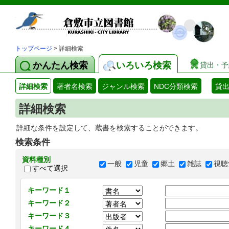
トップページ
> 詳細検索
かんたん検索
いろいろ検索
貸出・予
詳細検索
著者名検索
ジャンル検索
NDC分類検索
貸
詳細検索
詳細な条件を設定して、蔵書を検索することができます。
検索条件
資料種別
一般
児童
郷土
雑誌
視聴
すべて選択
キーワード１
キーワード２
キーワード３
キーワード４