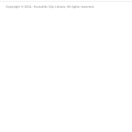
Copyright © 2011- Kurashiki City Library. All rights reserved.