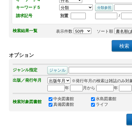
キーワード５
/
請求記号
別置
検索結果一覧
表示件数
ソート順
オプション
ジャンル指定
出版／発行年月
※発行年月の検索は雑誌のみ対
年
月から
年
中央図書館
水島図書館
検索対象図書館
真備図書館
ライフ