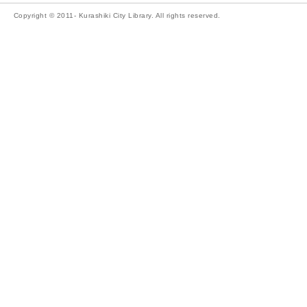
Copyright © 2011- Kurashiki City Library. All rights reserved.