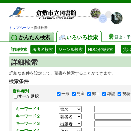
トップページ
> 詳細検索
かんたん検索
いろいろ検索
貸出・予
詳細検索
著者名検索
ジャンル検索
NDC分類検索
貸
詳細検索
詳細な条件を設定して、蔵書を検索することができます。
検索条件
資料種別
一般
児童
郷土
雑誌
視聴
すべて選択
キーワード１
キーワード２
キーワード３
キーワード４