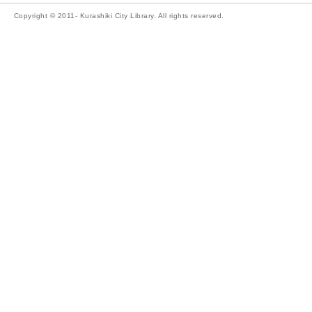
Copyright © 2011- Kurashiki City Library. All rights reserved.