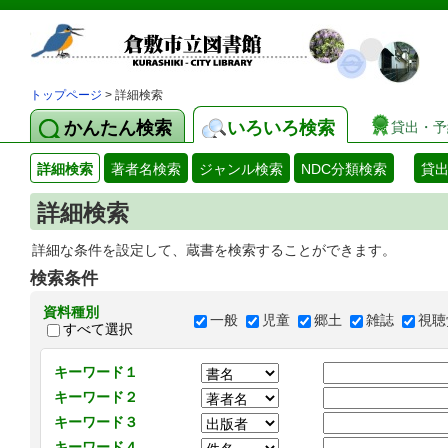
トップページ
> 詳細検索
かんたん検索
いろいろ検索
貸出・予
詳細検索
著者名検索
ジャンル検索
NDC分類検索
貸
詳細検索
詳細な条件を設定して、蔵書を検索することができます。
検索条件
資料種別
一般
児童
郷土
雑誌
視聴
すべて選択
キーワード１
キーワード２
キーワード３
キーワード４