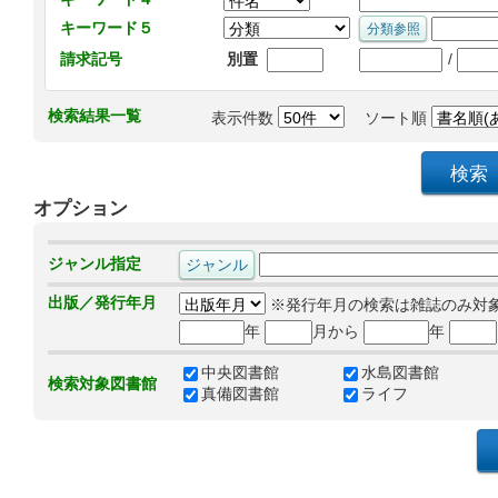
キーワード５
/
請求記号
別置
検索結果一覧
表示件数
ソート順
オプション
ジャンル指定
出版／発行年月
※発行年月の検索は雑誌のみ対
年
月から
年
中央図書館
水島図書館
検索対象図書館
真備図書館
ライフ