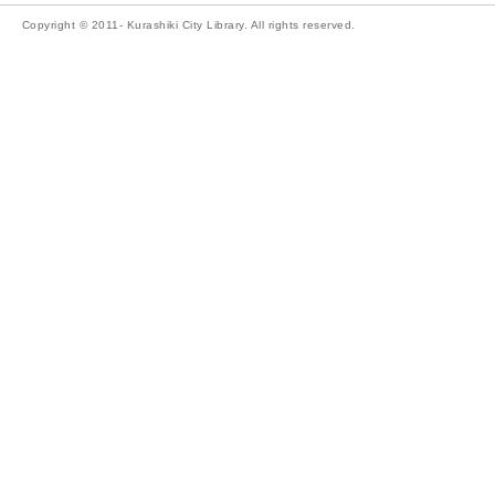
Copyright © 2011- Kurashiki City Library. All rights reserved.