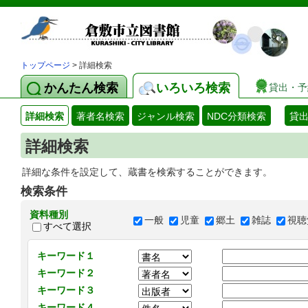
トップページ
> 詳細検索
かんたん検索
いろいろ検索
貸出・予
詳細検索
著者名検索
ジャンル検索
NDC分類検索
貸
詳細検索
詳細な条件を設定して、蔵書を検索することができます。
検索条件
資料種別
一般
児童
郷土
雑誌
視聴
すべて選択
キーワード１
キーワード２
キーワード３
キーワード４