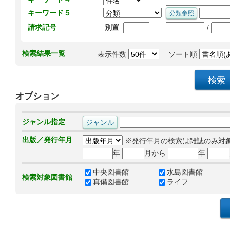
キーワード５
/
請求記号
別置
検索結果一覧
表示件数
ソート順
オプション
ジャンル指定
出版／発行年月
※発行年月の検索は雑誌のみ対
年
月から
年
中央図書館
水島図書館
検索対象図書館
真備図書館
ライフ