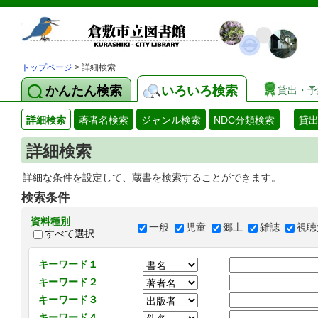
トップページ
> 詳細検索
かんたん検索
いろいろ検索
貸出・予
詳細検索
著者名検索
ジャンル検索
NDC分類検索
貸
詳細検索
詳細な条件を設定して、蔵書を検索することができます。
検索条件
資料種別
一般
児童
郷土
雑誌
視聴
すべて選択
キーワード１
キーワード２
キーワード３
キーワード４