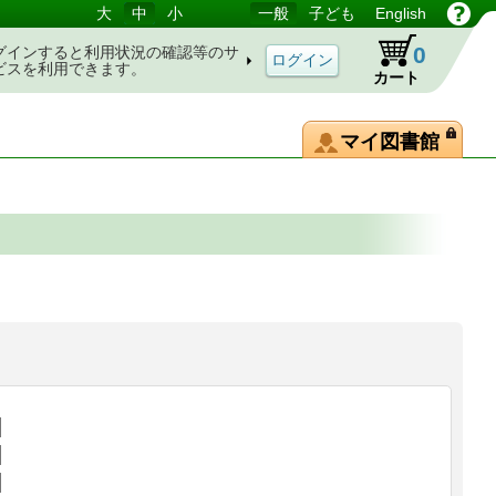
大
中
小
一般
子ども
English
0
グインすると利用状況の確認等のサ
ビスを利用できます。
カート
マイ図書館