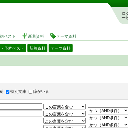
図書館 蔵書検索・予約システム
ロ
ー
約ベスト
新着資料
テーマ資料
出・予約ベスト
新着資料
テーマ資料
覚
特別文庫
障がい者