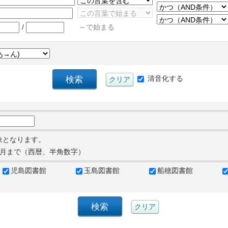
/
～で始まる
清音化する
象となります。
月まで（西暦、半角数字）
児島図書館
玉島図書館
船穂図書館