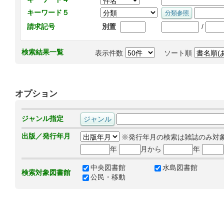
キーワード５
/
請求記号
別置
検索結果一覧
表示件数
ソート順
オプション
ジャンル指定
出版／発行年月
※発行年月の検索は雑誌のみ対
年
月から
年
中央図書館
水島図書館
検索対象図書館
公民・移動