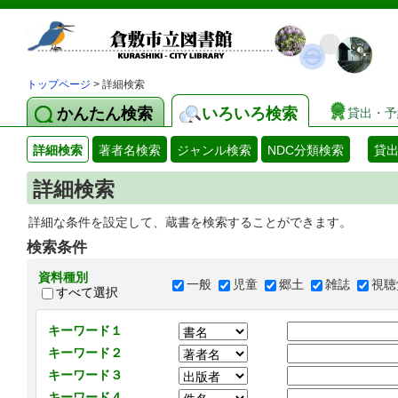
トップページ
> 詳細検索
かんたん検索
いろいろ検索
貸出・予
詳細検索
著者名検索
ジャンル検索
NDC分類検索
貸
詳細検索
詳細な条件を設定して、蔵書を検索することができます。
検索条件
資料種別
一般
児童
郷土
雑誌
視聴
すべて選択
キーワード１
キーワード２
キーワード３
キーワード４