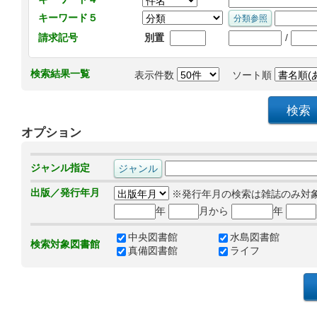
キーワード５
/
請求記号
別置
検索結果一覧
表示件数
ソート順
オプション
ジャンル指定
出版／発行年月
※発行年月の検索は雑誌のみ対
年
月から
年
中央図書館
水島図書館
検索対象図書館
真備図書館
ライフ