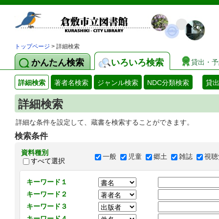
トップページ
> 詳細検索
かんたん検索
いろいろ検索
貸出・予
詳細検索
著者名検索
ジャンル検索
NDC分類検索
貸
詳細検索
詳細な条件を設定して、蔵書を検索することができます。
検索条件
資料種別
一般
児童
郷土
雑誌
視聴
すべて選択
キーワード１
キーワード２
キーワード３
キーワード４