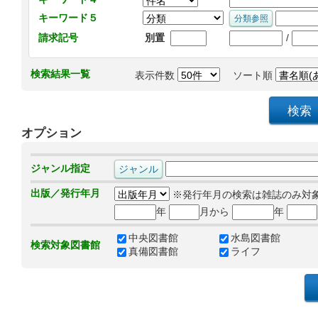
キーワード５
/
請求記号
別置
検索結果一覧
表示件数
ソート順
オプション
ジャンル指定
出版／発行年月
※発行年月の検索は雑誌のみ対
年
月から
年
中央図書館
水島図書館
検索対象図書館
真備図書館
ライフ