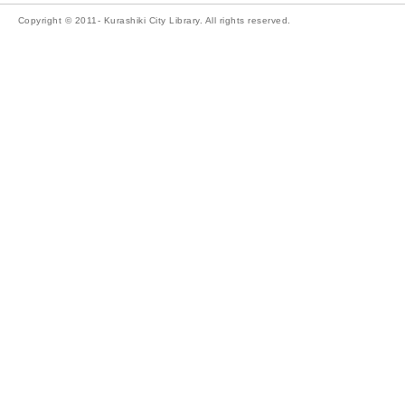
Copyright © 2011- Kurashiki City Library. All rights reserved.