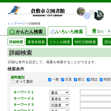
トップページ
> 詳細検索
かんたん検索
いろいろ検索
貸出・予
詳細検索
著者名検索
ジャンル検索
NDC分類検索
貸
詳細検索
詳細な条件を設定して、蔵書を検索することができます。
検索条件
資料種別
一般
児童
郷土
雑誌
視聴
すべて選択
キーワード１
キーワード２
キーワード３
キーワード４