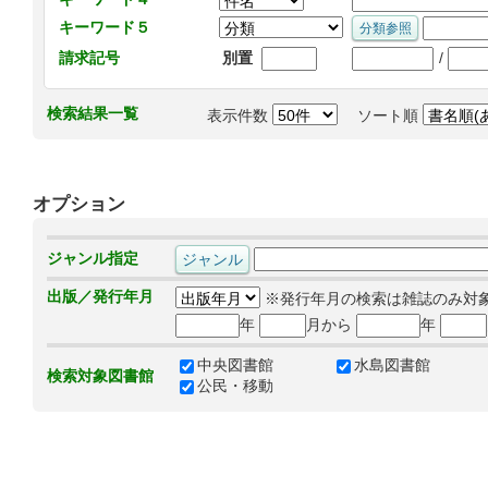
キーワード５
/
請求記号
別置
検索結果一覧
表示件数
ソート順
オプション
ジャンル指定
出版／発行年月
※発行年月の検索は雑誌のみ対
年
月から
年
中央図書館
水島図書館
検索対象図書館
公民・移動