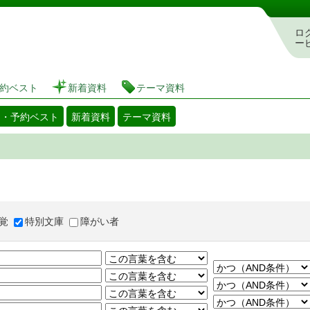
図書館 蔵書検索・予約システム
ロ
ー
約ベスト
新着資料
テーマ資料
出・予約ベスト
新着資料
テーマ資料
覚
特別文庫
障がい者