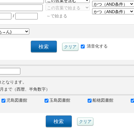
/
～で始まる
清音化する
象となります。
月まで（西暦、半角数字）
児島図書館
玉島図書館
船穂図書館