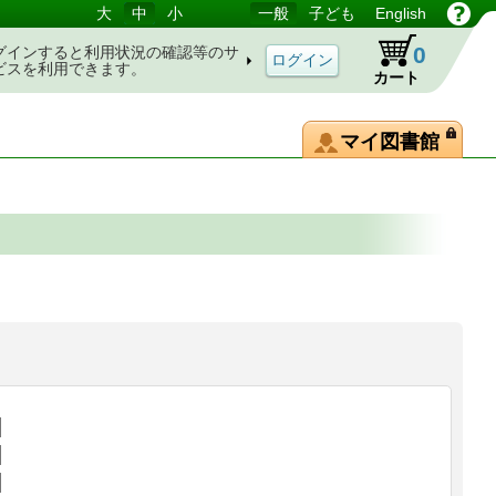
大
中
小
一般
子ども
English
0
グインすると利用状況の確認等のサ
ビスを利用できます。
カート
マイ図書館