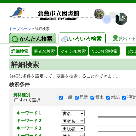
トップページ
> 詳細検索
かんたん検索
いろいろ検索
貸出・予
詳細検索
著者名検索
ジャンル検索
NDC分類検索
貸
詳細検索
詳細な条件を設定して、蔵書を検索することができます。
検索条件
資料種別
一般
児童
郷土
雑誌
視聴
すべて選択
キーワード１
キーワード２
キーワード３
キーワード４