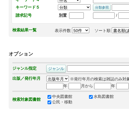
キーワード５
/
請求記号
別置
検索結果一覧
表示件数
ソート順
オプション
ジャンル指定
出版／発行年月
※発行年月の検索は雑誌のみ対
年
月から
年
中央図書館
水島図書館
検索対象図書館
公民・移動