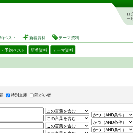
図書館 蔵書検索・予約システム
ロ
ー
約ベスト
新着資料
テーマ資料
出・予約ベスト
新着資料
テーマ資料
覚
特別文庫
障がい者