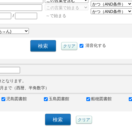
/
～で始まる
清音化する
象となります。
月まで（西暦、半角数字）
児島図書館
玉島図書館
船穂図書館