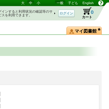
大
中
小
一般
子ども
English
0
グインすると利用状況の確認等のサ
ビスを利用できます。
カート
マイ図書館