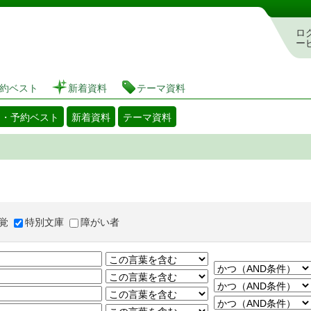
図書館 蔵書検索・予約システム
ロ
ー
約ベスト
新着資料
テーマ資料
出・予約ベスト
新着資料
テーマ資料
覚
特別文庫
障がい者