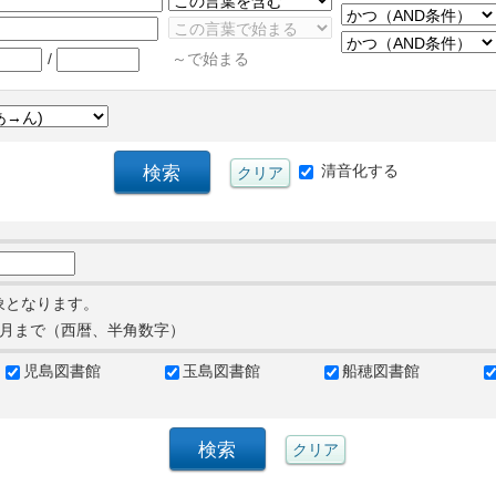
/
～で始まる
清音化する
象となります。
月まで（西暦、半角数字）
児島図書館
玉島図書館
船穂図書館