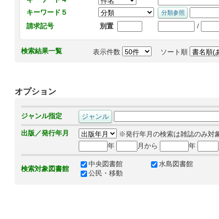
キーワード５
/
請求記号
別置
検索結果一覧
表示件数
ソート順
オプション
ジャンル指定
出版／発行年月
※発行年月の検索は雑誌のみ対
年
月から
年
中央図書館
水島図書館
検索対象図書館
公民・移動