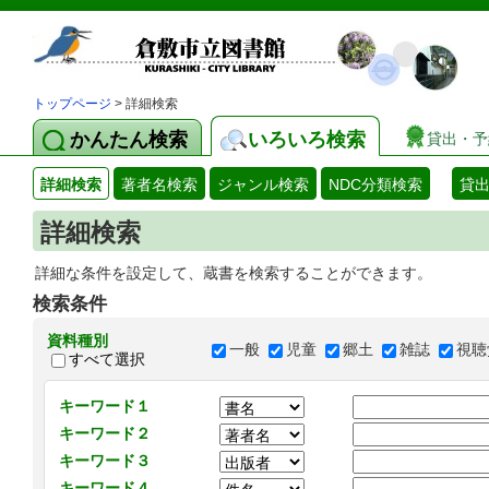
トップページ
> 詳細検索
かんたん検索
いろいろ検索
貸出・予
詳細検索
著者名検索
ジャンル検索
NDC分類検索
貸
詳細検索
詳細な条件を設定して、蔵書を検索することができます。
検索条件
資料種別
一般
児童
郷土
雑誌
視聴
すべて選択
キーワード１
キーワード２
キーワード３
キーワード４