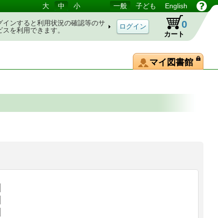
大
中
小
一般
子ども
English
0
グインすると利用状況の確認等のサ
ビスを利用できます。
カート
マイ図書館