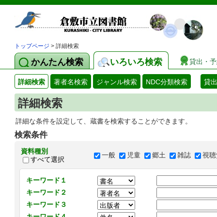
トップページ
> 詳細検索
かんたん検索
いろいろ検索
貸出・予
詳細検索
著者名検索
ジャンル検索
NDC分類検索
貸
詳細検索
詳細な条件を設定して、蔵書を検索することができます。
検索条件
資料種別
一般
児童
郷土
雑誌
視聴
すべて選択
キーワード１
キーワード２
キーワード３
キーワード４