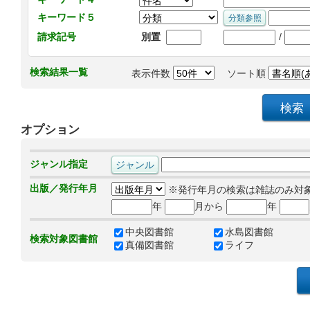
キーワード５
/
請求記号
別置
検索結果一覧
表示件数
ソート順
オプション
ジャンル指定
出版／発行年月
※発行年月の検索は雑誌のみ対
年
月から
年
中央図書館
水島図書館
検索対象図書館
真備図書館
ライフ