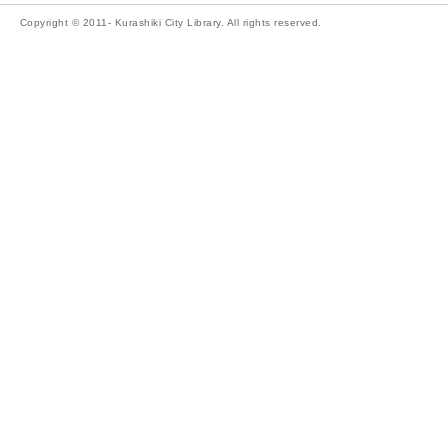
Copyright © 2011- Kurashiki City Library. All rights reserved.