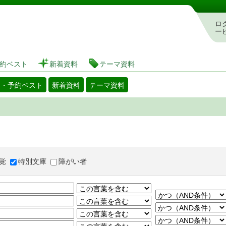
図書館 蔵書検索・予約システム
ロ
ー
約ベスト
新着資料
テーマ資料
出・予約ベスト
新着資料
テーマ資料
覚
特別文庫
障がい者