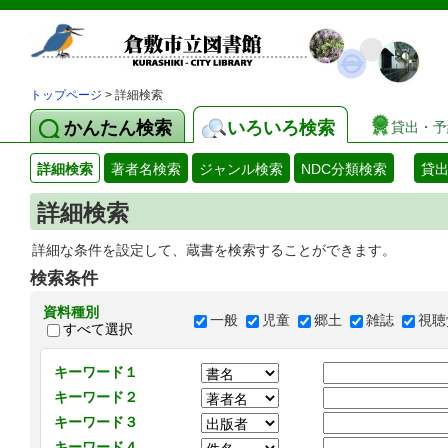
トップページ
> 詳細検索
かんたん検索
いろいろ検索
貸出・予
詳細検索
著者名検索
ジャンル検索
NDC分類検索
貸
詳細検索
詳細な条件を設定して、蔵書を検索することができます。
検索条件
資料種別
一般
児童
郷土
雑誌
視聴
すべて選択
キーワード１
キーワード２
キーワード３
キーワード４