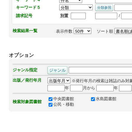
キーワード５
/
請求記号
別置
検索結果一覧
表示件数
ソート順
オプション
ジャンル指定
出版／発行年月
※発行年月の検索は雑誌のみ対
年
月から
年
中央図書館
水島図書館
検索対象図書館
公民・移動