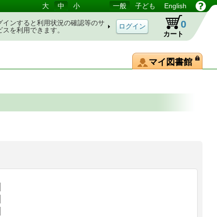
大
中
小
一般
子ども
English
0
グインすると利用状況の確認等のサ
ビスを利用できます。
カート
マイ図書館