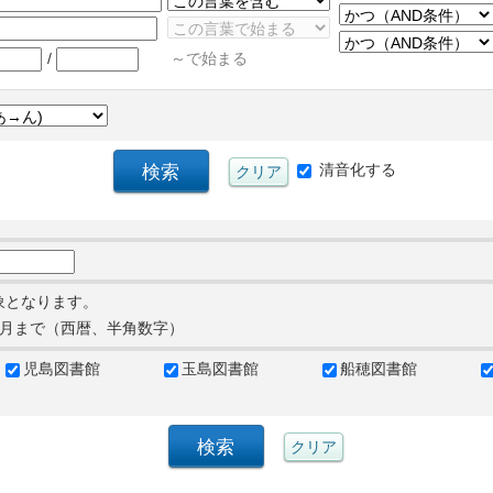
/
～で始まる
清音化する
象となります。
月まで（西暦、半角数字）
児島図書館
玉島図書館
船穂図書館