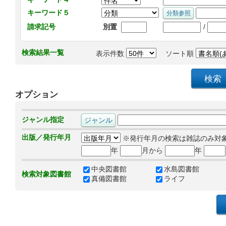
キーワード５
/
請求記号
別置
検索結果一覧
表示件数
ソート順
オプション
ジャンル指定
出版／発行年月
※発行年月の検索は雑誌のみ対
年
月から
年
中央図書館
水島図書館
検索対象図書館
真備図書館
ライフ