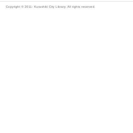
Copyright © 2011- Kurashiki City Library. All rights reserved.