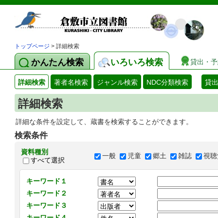
トップページ
> 詳細検索
かんたん検索
いろいろ検索
貸出・予
詳細検索
著者名検索
ジャンル検索
NDC分類検索
貸
詳細検索
詳細な条件を設定して、蔵書を検索することができます。
検索条件
資料種別
一般
児童
郷土
雑誌
視聴
すべて選択
キーワード１
キーワード２
キーワード３
キーワード４