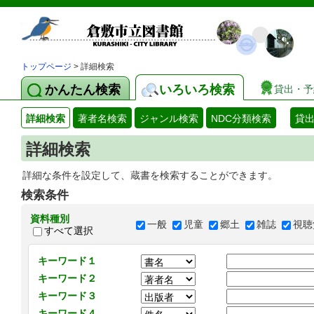
トップページ
> 詳細検索
かんたん検索
いろいろ検索
貸出・予
詳細検索
著者名検索
ジャンル検索
NDC分類検索
貸
詳細検索
詳細な条件を設定して、蔵書を検索することができます。
検索条件
資料種別
一般
児童
郷土
雑誌
視聴
すべて選択
キーワード１
キーワード２
キーワード３
キーワード４