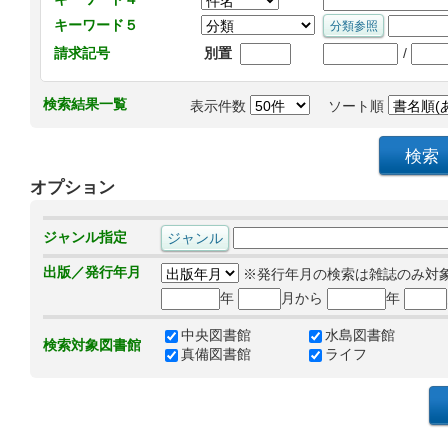
キーワード５
/
請求記号
別置
検索結果一覧
表示件数
ソート順
オプション
ジャンル指定
出版／発行年月
※発行年月の検索は雑誌のみ対
年
月から
年
中央図書館
水島図書館
検索対象図書館
真備図書館
ライフ