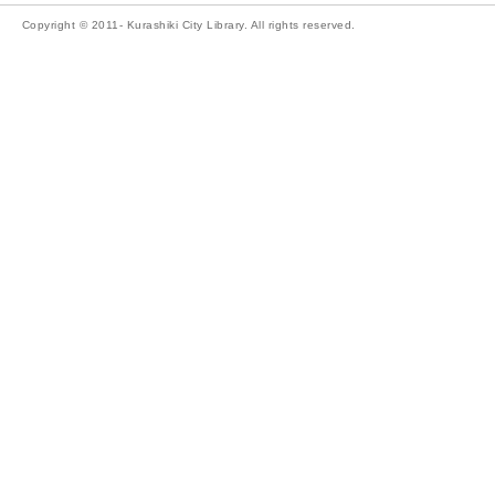
Copyright © 2011- Kurashiki City Library. All rights reserved.