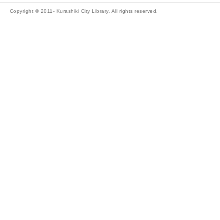
Copyright © 2011- Kurashiki City Library. All rights reserved.