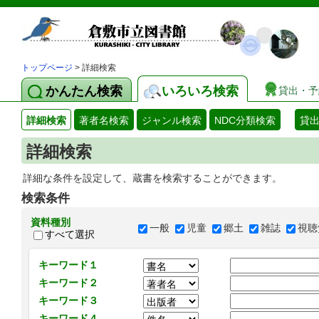
トップページ
> 詳細検索
かんたん検索
いろいろ検索
貸出・予
詳細検索
著者名検索
ジャンル検索
NDC分類検索
貸
詳細検索
詳細な条件を設定して、蔵書を検索することができます。
検索条件
資料種別
一般
児童
郷土
雑誌
視聴
すべて選択
キーワード１
キーワード２
キーワード３
キーワード４