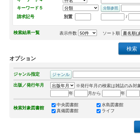
キーワード５
/
請求記号
別置
検索結果一覧
表示件数
ソート順
オプション
ジャンル指定
出版／発行年月
※発行年月の検索は雑誌のみ対
年
月から
年
中央図書館
水島図書館
検索対象図書館
真備図書館
ライフ