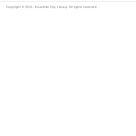
Copyright © 2011- Kurashiki City Library. All rights reserved.