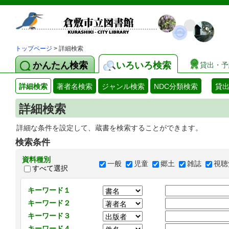
トップページ
> 詳細検索
かんたん検索
いろいろ検索
貸出・予
詳細検索
著者名検索
ジャンル検索
NDC分類検索
貸
詳細検索
詳細な条件を設定して、蔵書を検索することができます。
検索条件
資料種別
一般
児童
郷土
雑誌
視聴
すべて選択
キーワード１
キーワード２
キーワード３
キーワード４