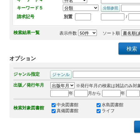
キーワード５
/
請求記号
別置
検索結果一覧
表示件数
ソート順
オプション
ジャンル指定
出版／発行年月
※発行年月の検索は雑誌のみ対
年
月から
年
中央図書館
水島図書館
検索対象図書館
真備図書館
ライフ