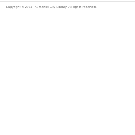
Copyright © 2011- Kurashiki City Library. All rights reserved.