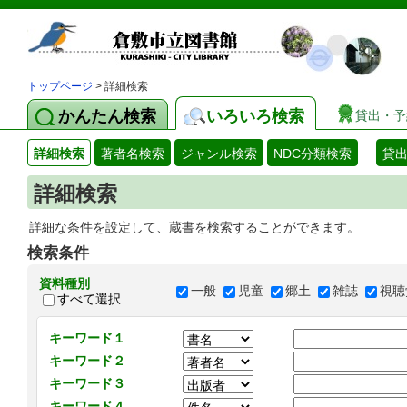
トップページ
> 詳細検索
かんたん検索
いろいろ検索
貸出・予
詳細検索
著者名検索
ジャンル検索
NDC分類検索
貸
詳細検索
詳細な条件を設定して、蔵書を検索することができます。
検索条件
資料種別
一般
児童
郷土
雑誌
視聴
すべて選択
キーワード１
キーワード２
キーワード３
キーワード４