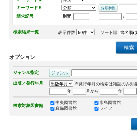
キーワード５
/
請求記号
別置
検索結果一覧
表示件数
ソート順
オプション
ジャンル指定
出版／発行年月
※発行年月の検索は雑誌のみ対
年
月から
年
中央図書館
水島図書館
検索対象図書館
真備図書館
ライフ