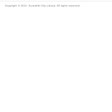
Copyright © 2011- Kurashiki City Library. All rights reserved.