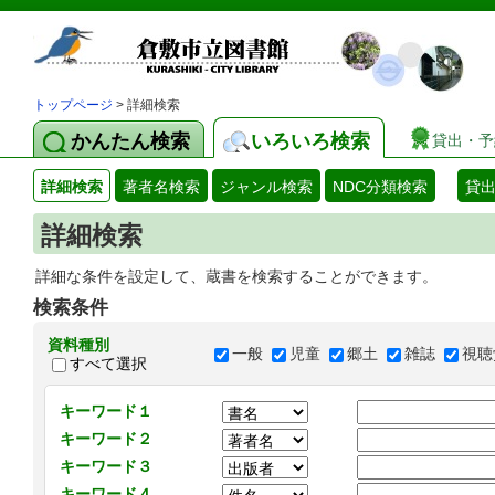
トップページ
> 詳細検索
かんたん検索
いろいろ検索
貸出・予
詳細検索
著者名検索
ジャンル検索
NDC分類検索
貸
詳細検索
詳細な条件を設定して、蔵書を検索することができます。
検索条件
資料種別
一般
児童
郷土
雑誌
視聴
すべて選択
キーワード１
キーワード２
キーワード３
キーワード４