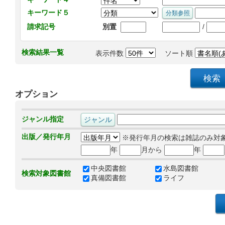
キーワード５
/
請求記号
別置
検索結果一覧
表示件数
ソート順
オプション
ジャンル指定
出版／発行年月
※発行年月の検索は雑誌のみ対
年
月から
年
中央図書館
水島図書館
検索対象図書館
真備図書館
ライフ