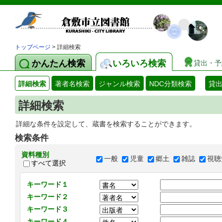
トップページ
> 詳細検索
かんたん検索
いろいろ検索
貸出・予
詳細検索
著者名検索
ジャンル検索
NDC分類検索
貸
詳細検索
詳細な条件を設定して、蔵書を検索することができます。
検索条件
資料種別
一般
児童
郷土
雑誌
視聴
すべて選択
キーワード１
キーワード２
キーワード３
キーワード４