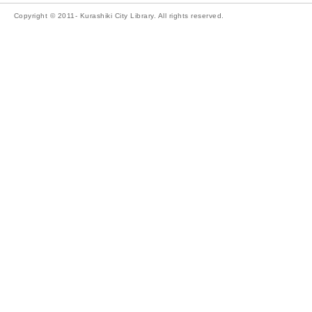
Copyright © 2011- Kurashiki City Library. All rights reserved.