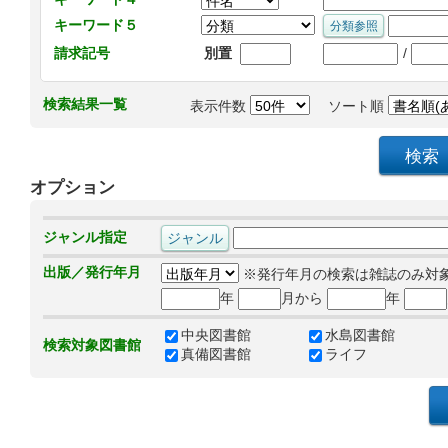
キーワード５
/
請求記号
別置
検索結果一覧
表示件数
ソート順
オプション
ジャンル指定
出版／発行年月
※発行年月の検索は雑誌のみ対
年
月から
年
中央図書館
水島図書館
検索対象図書館
真備図書館
ライフ