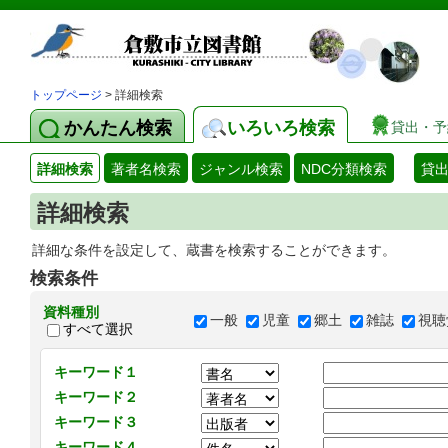
トップページ
> 詳細検索
かんたん検索
いろいろ検索
貸出・予
詳細検索
著者名検索
ジャンル検索
NDC分類検索
貸
詳細検索
詳細な条件を設定して、蔵書を検索することができます。
検索条件
資料種別
一般
児童
郷土
雑誌
視聴
すべて選択
キーワード１
キーワード２
キーワード３
キーワード４