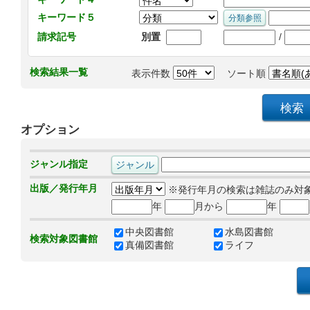
キーワード５
/
請求記号
別置
検索結果一覧
表示件数
ソート順
オプション
ジャンル指定
出版／発行年月
※発行年月の検索は雑誌のみ対
年
月から
年
中央図書館
水島図書館
検索対象図書館
真備図書館
ライフ