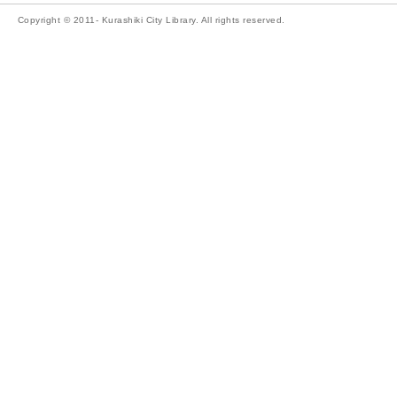
Copyright © 2011- Kurashiki City Library. All rights reserved.