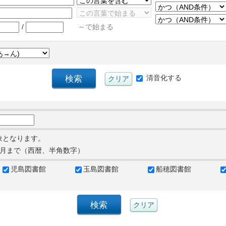
/
～で始まる
清音化する
象となります。
月まで（西暦、半角数字）
児島図書館
玉島図書館
船穂図書館