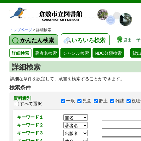
トップページ
> 詳細検索
かんたん検索
いろいろ検索
貸出・予
詳細検索
著者名検索
ジャンル検索
NDC分類検索
貸
詳細検索
詳細な条件を設定して、蔵書を検索することができます。
検索条件
資料種別
一般
児童
郷土
雑誌
視聴
すべて選択
キーワード１
キーワード２
キーワード３
キーワード４