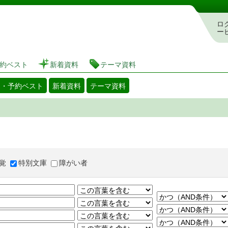
図書館 蔵書検索・予約システム
ロ
ー
約ベスト
新着資料
テーマ資料
出・予約ベスト
新着資料
テーマ資料
覚
特別文庫
障がい者