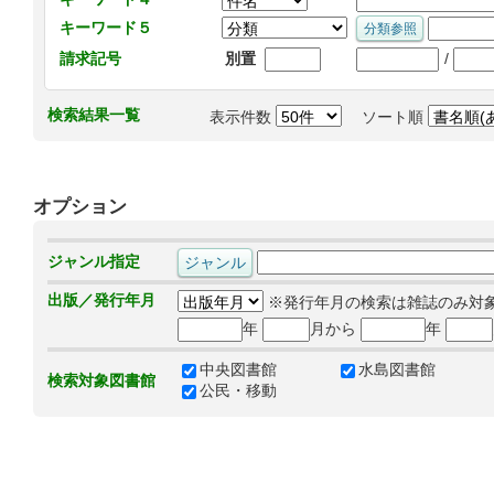
キーワード５
/
請求記号
別置
検索結果一覧
表示件数
ソート順
オプション
ジャンル指定
出版／発行年月
※発行年月の検索は雑誌のみ対
年
月から
年
中央図書館
水島図書館
検索対象図書館
公民・移動