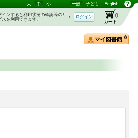
大
中
小
一般
子ども
English
0
グインすると利用状況の確認等のサ
ビスを利用できます。
カート
マイ図書館