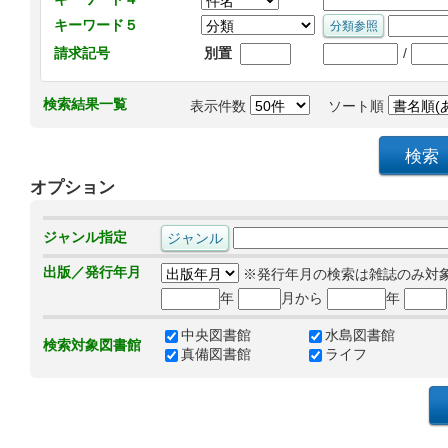
キーワード５
/
請求記号
別置
検索結果一覧
表示件数
ソート順
オプション
ジャンル指定
出版／発行年月
※発行年月の検索は雑誌のみ対
年
月から
年
中央図書館
水島図書館
検索対象図書館
真備図書館
ライフ