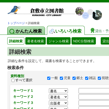
トップページ
> 詳細検索
かんたん検索
いろいろ検索
貸出・予
詳細検索
著者名検索
ジャンル検索
NDC分類検索
貸
詳細検索
詳細な条件を設定して、蔵書を検索することができます。
検索条件
資料種別
一般
児童
郷土
雑誌
視聴
すべて選択
キーワード１
キーワード２
キーワード３
キーワード４