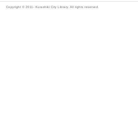
Copyright © 2011- Kurashiki City Library. All rights reserved.