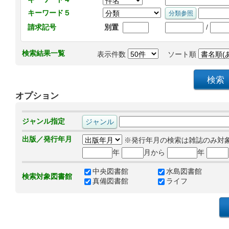
キーワード５
/
請求記号
別置
検索結果一覧
表示件数
ソート順
オプション
ジャンル指定
出版／発行年月
※発行年月の検索は雑誌のみ対
年
月から
年
中央図書館
水島図書館
検索対象図書館
真備図書館
ライフ