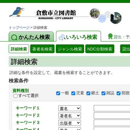
トップページ
> 詳細検索
かんたん検索
いろいろ検索
貸出・予
詳細検索
著者名検索
ジャンル検索
NDC分類検索
貸
詳細検索
詳細な条件を設定して、蔵書を検索することができます。
検索条件
資料種別
一般
児童
郷土
雑誌
視聴
すべて選択
キーワード１
キーワード２
キーワード３
キーワード４