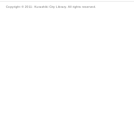
Copyright © 2011- Kurashiki City Library. All rights reserved.