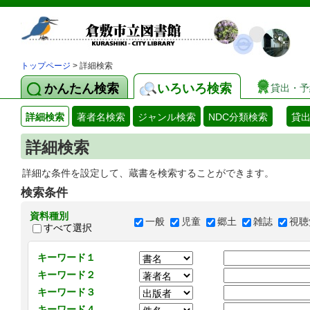
トップページ
> 詳細検索
かんたん検索
いろいろ検索
貸出・予
詳細検索
著者名検索
ジャンル検索
NDC分類検索
貸
詳細検索
詳細な条件を設定して、蔵書を検索することができます。
検索条件
資料種別
一般
児童
郷土
雑誌
視聴
すべて選択
キーワード１
キーワード２
キーワード３
キーワード４