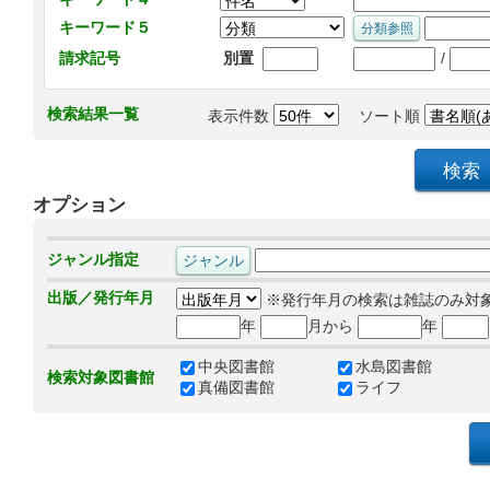
キーワード５
/
請求記号
別置
検索結果一覧
表示件数
ソート順
オプション
ジャンル指定
出版／発行年月
※発行年月の検索は雑誌のみ対
年
月から
年
中央図書館
水島図書館
検索対象図書館
真備図書館
ライフ