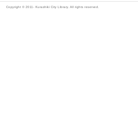
Copyright © 2011- Kurashiki City Library. All rights reserved.