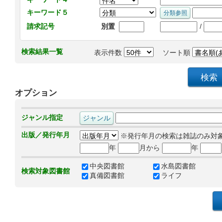
キーワード５
/
請求記号
別置
検索結果一覧
表示件数
ソート順
オプション
ジャンル指定
出版／発行年月
※発行年月の検索は雑誌のみ対
年
月から
年
中央図書館
水島図書館
検索対象図書館
真備図書館
ライフ