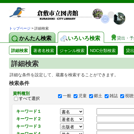
トップページ
> 詳細検索
かんたん検索
いろいろ検索
貸出・予
詳細検索
著者名検索
ジャンル検索
NDC分類検索
貸
詳細検索
詳細な条件を設定して、蔵書を検索することができます。
検索条件
資料種別
一般
児童
郷土
雑誌
視聴
すべて選択
キーワード１
キーワード２
キーワード３
キーワード４