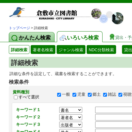
トップページ
> 詳細検索
かんたん検索
いろいろ検索
貸出・予
詳細検索
著者名検索
ジャンル検索
NDC分類検索
貸
詳細検索
詳細な条件を設定して、蔵書を検索することができます。
検索条件
資料種別
一般
児童
郷土
雑誌
視聴
すべて選択
キーワード１
キーワード２
キーワード３
キーワード４