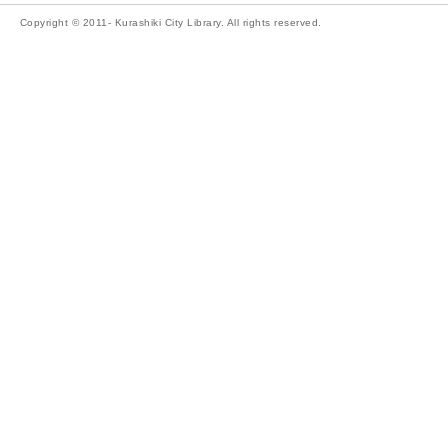
Copyright © 2011- Kurashiki City Library. All rights reserved.