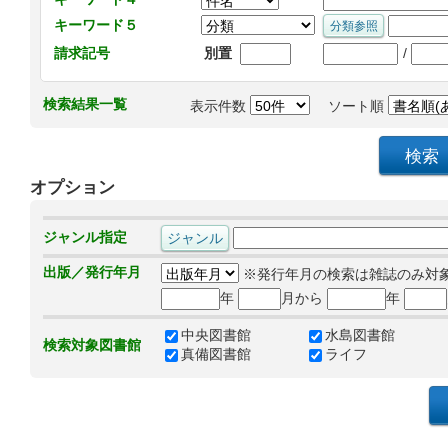
キーワード５
/
請求記号
別置
検索結果一覧
表示件数
ソート順
オプション
ジャンル指定
出版／発行年月
※発行年月の検索は雑誌のみ対
年
月から
年
中央図書館
水島図書館
検索対象図書館
真備図書館
ライフ