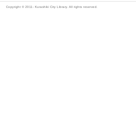
Copyright © 2011- Kurashiki City Library. All rights reserved.