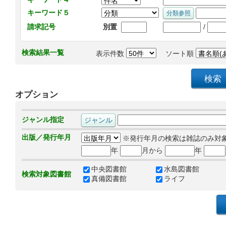
キーワード５
/
請求記号
別置
検索結果一覧
表示件数
ソート順
オプション
ジャンル指定
出版／発行年月
※発行年月の検索は雑誌のみ対
年
月から
年
中央図書館
水島図書館
検索対象図書館
真備図書館
ライフ