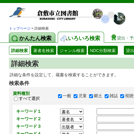
トップページ
> 詳細検索
かんたん検索
いろいろ検索
貸出・予
詳細検索
著者名検索
ジャンル検索
NDC分類検索
貸
詳細検索
詳細な条件を設定して、蔵書を検索することができます。
検索条件
資料種別
一般
児童
郷土
雑誌
視聴
すべて選択
キーワード１
キーワード２
キーワード３
キーワード４