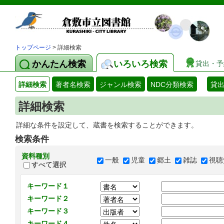
トップページ
> 詳細検索
かんたん検索
いろいろ検索
貸出・予
詳細検索
著者名検索
ジャンル検索
NDC分類検索
貸
詳細検索
詳細な条件を設定して、蔵書を検索することができます。
検索条件
資料種別
一般
児童
郷土
雑誌
視聴
すべて選択
キーワード１
キーワード２
キーワード３
キーワード４