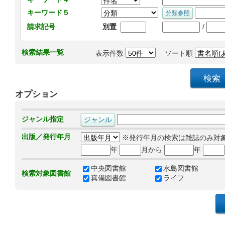
キーワード５
/
請求記号
別置
検索結果一覧
表示件数
ソート順
オプション
ジャンル指定
出版／発行年月
※発行年月の検索は雑誌のみ対
年
月から
年
中央図書館
水島図書館
検索対象図書館
真備図書館
ライフ