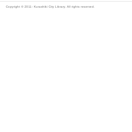
Copyright © 2011- Kurashiki City Library. All rights reserved.