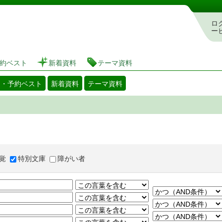
図書館 蔵書検索・予約システム
ロ
ー
約ベスト
新着資料
テーマ資料
出・予約ベスト
新着資料
テーマ資料
覚
特別文庫
障がい者