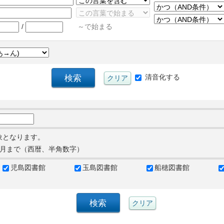
/
～で始まる
清音化する
象となります。
月まで（西暦、半角数字）
児島図書館
玉島図書館
船穂図書館