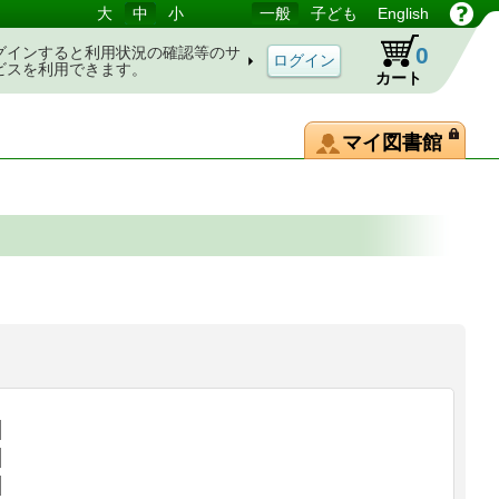
大
中
小
一般
子ども
English
0
グインすると利用状況の確認等のサ
ビスを利用できます。
カート
マイ図書館