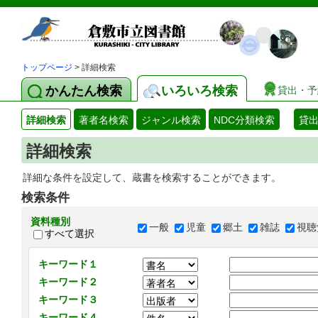
トップページ
> 詳細検索
かんたん検索
いろいろ検索
貸出・予
詳細検索
著者名検索
ジャンル検索
NDC分類検索
貸
詳細検索
詳細な条件を設定して、蔵書を検索することができます。
検索条件
資料種別
一般
児童
郷土
雑誌
視聴
すべて選択
キーワード１
キーワード２
キーワード３
キーワード４