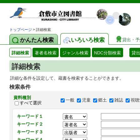
トップページ
> 詳細検索
かんたん検索
いろいろ検索
貸出・予
詳細検索
著者名検索
ジャンル検索
NDC分類検索
貸
詳細検索
詳細な条件を設定して、蔵書を検索することができます。
検索条件
資料種別
一般
児童
郷土
雑誌
視聴
すべて選択
キーワード１
キーワード２
キーワード３
キーワード４