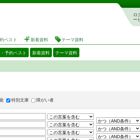
図書館 蔵書検索・予約システム
ロ
ー
約ベスト
新着資料
テーマ資料
出・予約ベスト
新着資料
テーマ資料
覚
特別文庫
障がい者