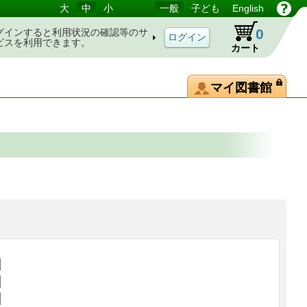
大
中
小
一般
子ども
English
0
グインすると利用状況の確認等のサ
ビスを利用できます。
カート
マイ図書館