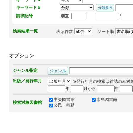
キーワード５
/
請求記号
別置
検索結果一覧
表示件数
ソート順
オプション
ジャンル指定
出版／発行年月
※発行年月の検索は雑誌のみ対
年
月から
年
中央図書館
水島図書館
検索対象図書館
公民・移動