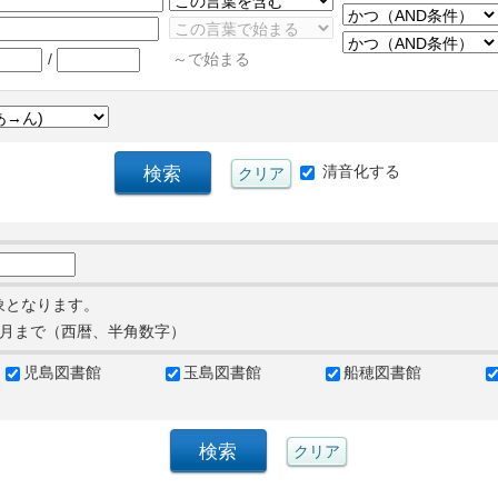
/
～で始まる
清音化する
象となります。
月まで（西暦、半角数字）
児島図書館
玉島図書館
船穂図書館