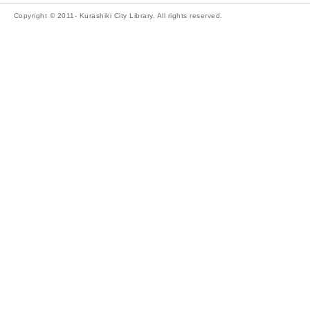
Copyright © 2011- Kurashiki City Library. All rights reserved.