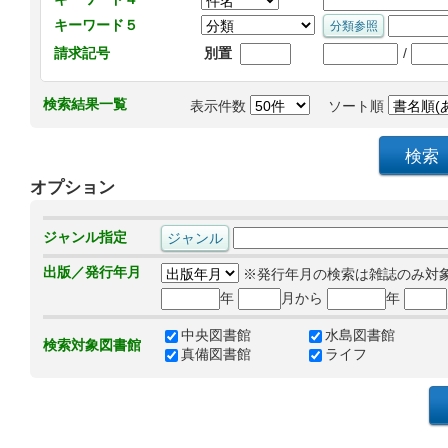
キーワード５
/
請求記号
別置
検索結果一覧
表示件数
ソート順
オプション
ジャンル指定
出版／発行年月
※発行年月の検索は雑誌のみ対
年
月から
年
中央図書館
水島図書館
検索対象図書館
真備図書館
ライフ