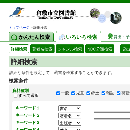
トップページ
> 詳細検索
かんたん検索
いろいろ検索
貸出・予
詳細検索
著者名検索
ジャンル検索
NDC分類検索
貸
詳細検索
詳細な条件を設定して、蔵書を検索することができます。
検索条件
資料種別
一般
児童
郷土
雑誌
視聴
すべて選択
キーワード１
キーワード２
キーワード３
キーワード４