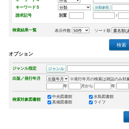
キーワード５
/
請求記号
別置
検索結果一覧
表示件数
ソート順
オプション
ジャンル指定
出版／発行年月
※発行年月の検索は雑誌のみ対
年
月から
年
中央図書館
水島図書館
検索対象図書館
真備図書館
ライフ