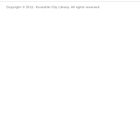
Copyright © 2011- Kurashiki City Library. All rights reserved.