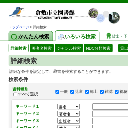
トップページ
> 詳細検索
かんたん検索
いろいろ検索
貸出・予
詳細検索
著者名検索
ジャンル検索
NDC分類検索
貸
詳細検索
詳細な条件を設定して、蔵書を検索することができます。
検索条件
資料種別
一般
児童
郷土
雑誌
視聴
すべて選択
キーワード１
キーワード２
キーワード３
キーワード４