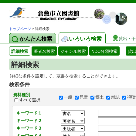
トップページ
> 詳細検索
かんたん検索
いろいろ検索
貸出・予
詳細検索
著者名検索
ジャンル検索
NDC分類検索
貸
詳細検索
詳細な条件を設定して、蔵書を検索することができます。
検索条件
資料種別
一般
児童
郷土
雑誌
視聴
すべて選択
キーワード１
キーワード２
キーワード３
キーワード４