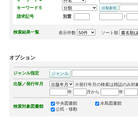
キーワード５
/
請求記号
別置
検索結果一覧
表示件数
ソート順
オプション
ジャンル指定
出版／発行年月
※発行年月の検索は雑誌のみ対
年
月から
年
中央図書館
水島図書館
検索対象図書館
公民・移動