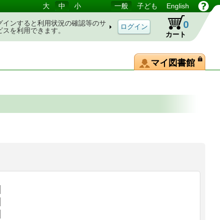
大
中
小
一般
子ども
English
0
グインすると利用状況の確認等のサ
ビスを利用できます。
カート
マイ図書館