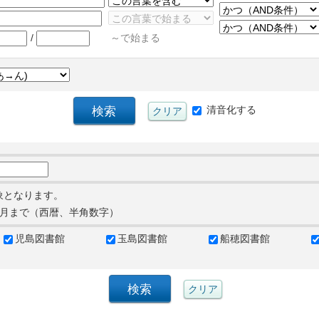
/
～で始まる
清音化する
象となります。
月まで（西暦、半角数字）
児島図書館
玉島図書館
船穂図書館