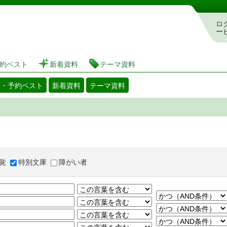
図書館 蔵書検索・予約システム
ロ
ー
約ベスト
新着資料
テーマ資料
出・予約ベスト
新着資料
テーマ資料
覚
特別文庫
障がい者