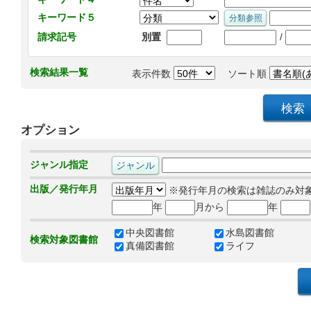
キーワード５
/
請求記号
別置
検索結果一覧
表示件数
ソート順
オプション
ジャンル指定
出版／発行年月
※発行年月の検索は雑誌のみ対
年
月から
年
中央図書館
水島図書館
検索対象図書館
真備図書館
ライフ