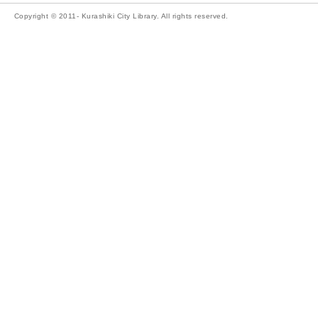
Copyright © 2011- Kurashiki City Library. All rights reserved.