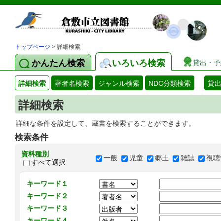
トップページ
> 詳細検索
かんたん検索
いろいろ検索
貸出・予
詳細検索
著者名検索
ジャンル検索
NDC分類検索
貸
詳細検索
詳細な条件を設定して、蔵書を検索することができます。
検索条件
資料種別
一般
児童
郷土
雑誌
視聴
すべて選択
キーワード１
キーワード２
キーワード３
キーワード４