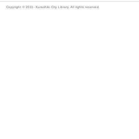
Copyright © 2011- Kurashiki City Library. All rights reserved.