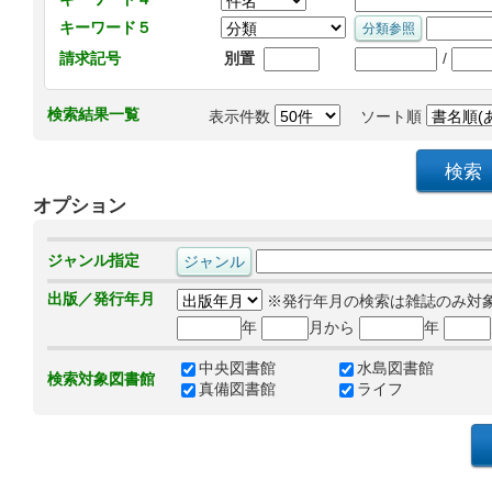
キーワード５
/
請求記号
別置
検索結果一覧
表示件数
ソート順
オプション
ジャンル指定
出版／発行年月
※発行年月の検索は雑誌のみ対
年
月から
年
中央図書館
水島図書館
検索対象図書館
真備図書館
ライフ