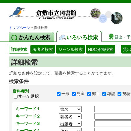
トップページ
> 詳細検索
かんたん検索
いろいろ検索
貸出・予
詳細検索
著者名検索
ジャンル検索
NDC分類検索
貸
詳細検索
詳細な条件を設定して、蔵書を検索することができます。
検索条件
資料種別
一般
児童
郷土
雑誌
視聴
すべて選択
キーワード１
キーワード２
キーワード３
キーワード４