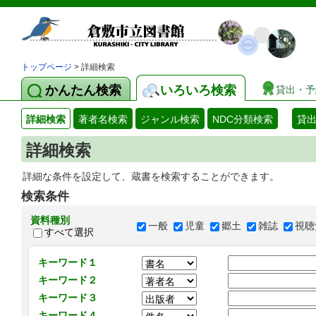
トップページ
> 詳細検索
かんたん検索
いろいろ検索
貸出・予
詳細検索
著者名検索
ジャンル検索
NDC分類検索
貸
詳細検索
詳細な条件を設定して、蔵書を検索することができます。
検索条件
資料種別
一般
児童
郷土
雑誌
視聴
すべて選択
キーワード１
キーワード２
キーワード３
キーワード４