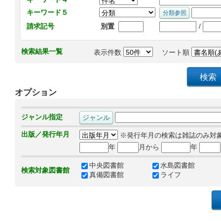
キーワード５
/
請求記号
別置
検索結果一覧
表示件数
ソート順
オプション
ジャンル指定
出版／発行年月
※発行年月の検索は雑誌のみ対
年
月から
年
中央図書館
水島図書館
検索対象図書館
真備図書館
ライフ