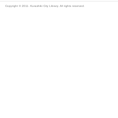
Copyright © 2011- Kurashiki City Library. All rights reserved.