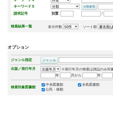
キーワード５
/
請求記号
別置
検索結果一覧
表示件数
ソート順
オプション
ジャンル指定
出版／発行年月
※発行年月の検索は雑誌のみ対
年
月から
年
中央図書館
水島図書館
検索対象図書館
公民・移動