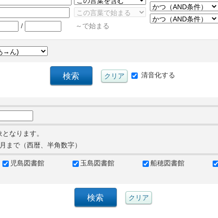
/
～で始まる
清音化する
象となります。
月まで（西暦、半角数字）
児島図書館
玉島図書館
船穂図書館