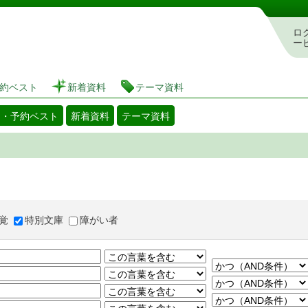
図書館 蔵書検索・予約システム
ロ
ー
約ベスト
新着資料
テーマ資料
出・予約ベスト
新着資料
テーマ資料
覚
特別文庫
障がい者