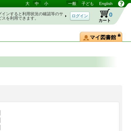
大
中
小
一般
子ども
English
0
グインすると利用状況の確認等のサ
ビスを利用できます。
カート
マイ図書館