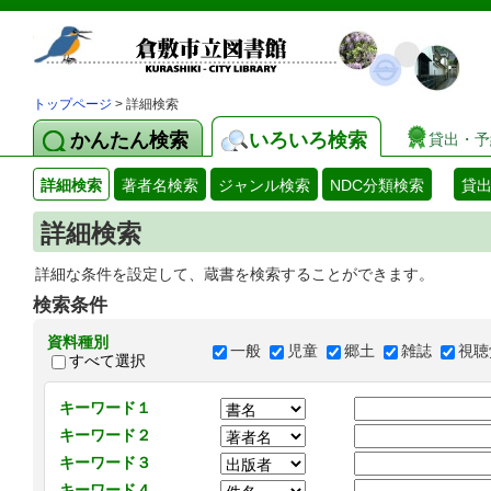
トップページ
> 詳細検索
かんたん検索
いろいろ検索
貸出・予
詳細検索
著者名検索
ジャンル検索
NDC分類検索
貸
詳細検索
詳細な条件を設定して、蔵書を検索することができます。
検索条件
資料種別
一般
児童
郷土
雑誌
視聴
すべて選択
キーワード１
キーワード２
キーワード３
キーワード４