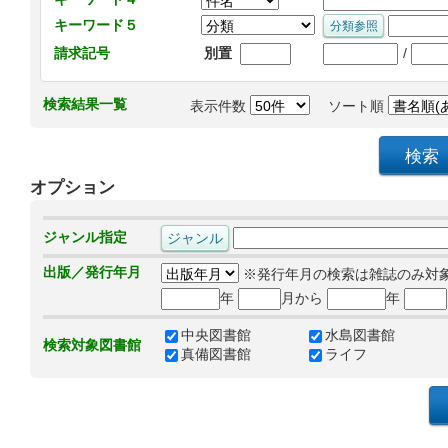
キーワード５
/
請求記号
別置
検索結果一覧
表示件数
ソート順
オプション
ジャンル指定
出版／発行年月
※発行年月の検索は雑誌のみ対
年
月から
年
中央図書館
水島図書館
検索対象図書館
真備図書館
ライフ