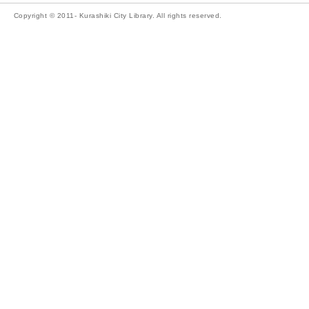
Copyright © 2011- Kurashiki City Library. All rights reserved.