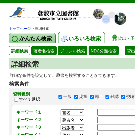
トップページ
> 詳細検索
かんたん検索
いろいろ検索
貸出・予
詳細検索
著者名検索
ジャンル検索
NDC分類検索
貸
詳細検索
詳細な条件を設定して、蔵書を検索することができます。
検索条件
資料種別
一般
児童
郷土
雑誌
視聴
すべて選択
キーワード１
キーワード２
キーワード３
キーワード４