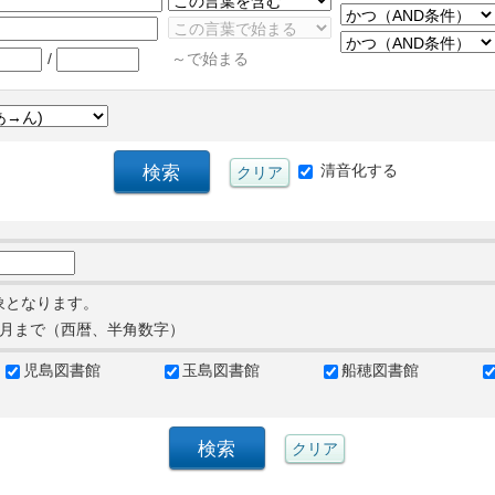
/
～で始まる
清音化する
象となります。
月まで（西暦、半角数字）
児島図書館
玉島図書館
船穂図書館