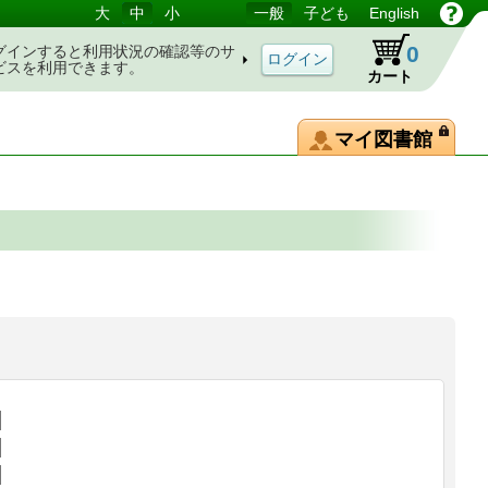
大
中
小
一般
子ども
English
0
グインすると利用状況の確認等のサ
ビスを利用できます。
カート
マイ図書館