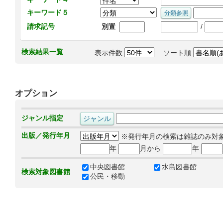
キーワード５
/
請求記号
別置
検索結果一覧
表示件数
ソート順
オプション
ジャンル指定
出版／発行年月
※発行年月の検索は雑誌のみ対
年
月から
年
中央図書館
水島図書館
検索対象図書館
公民・移動