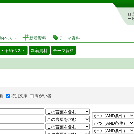
図書館 蔵書検索・予約システム
ロ
ー
約ベスト
新着資料
テーマ資料
出・予約ベスト
新着資料
テーマ資料
覚
特別文庫
障がい者