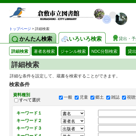
トップページ
> 詳細検索
かんたん検索
いろいろ検索
貸出・予
詳細検索
著者名検索
ジャンル検索
NDC分類検索
貸
詳細検索
詳細な条件を設定して、蔵書を検索することができます。
検索条件
資料種別
一般
児童
郷土
雑誌
視聴
すべて選択
キーワード１
キーワード２
キーワード３
キーワード４