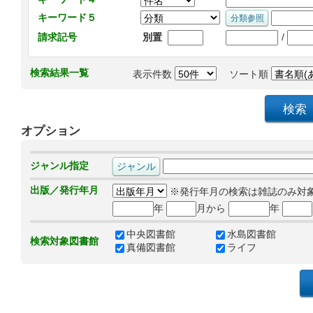
キーワード５
/
請求記号
別置
検索結果一覧
表示件数
ソート順
オプション
ジャンル指定
出版／発行年月
※発行年月の検索は雑誌のみ対
年
月から
年
中央図書館
水島図書館
検索対象図書館
真備図書館
ライフ