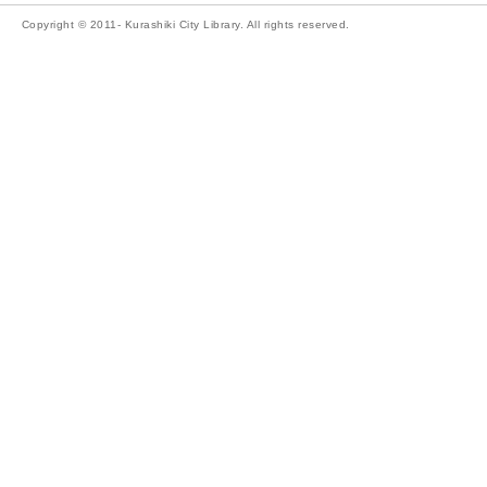
Copyright © 2011- Kurashiki City Library. All rights reserved.