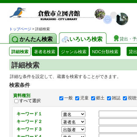
トップページ
> 詳細検索
かんたん検索
いろいろ検索
貸出・予
詳細検索
著者名検索
ジャンル検索
NDC分類検索
貸
詳細検索
詳細な条件を設定して、蔵書を検索することができます。
検索条件
資料種別
一般
児童
郷土
雑誌
視聴
すべて選択
キーワード１
キーワード２
キーワード３
キーワード４