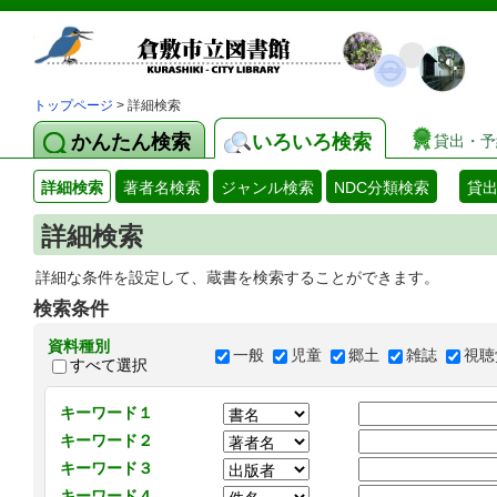
トップページ
> 詳細検索
かんたん検索
いろいろ検索
貸出・予
詳細検索
著者名検索
ジャンル検索
NDC分類検索
貸
詳細検索
詳細な条件を設定して、蔵書を検索することができます。
検索条件
資料種別
一般
児童
郷土
雑誌
視聴
すべて選択
キーワード１
キーワード２
キーワード３
キーワード４