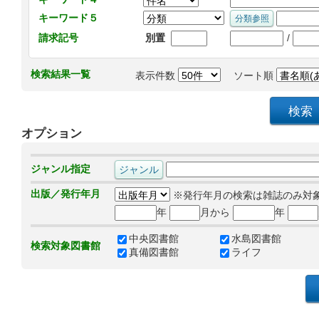
キーワード５
/
請求記号
別置
検索結果一覧
表示件数
ソート順
オプション
ジャンル指定
出版／発行年月
※発行年月の検索は雑誌のみ対
年
月から
年
中央図書館
水島図書館
検索対象図書館
真備図書館
ライフ