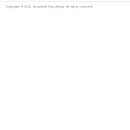
Copyright © 2011- Kurashiki City Library. All rights reserved.